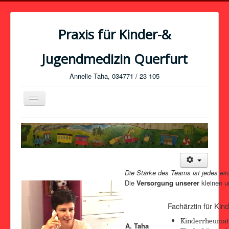
Praxis für Kinder-&
Jugendmedizin Querfurt
Annelie Taha, 034771 / 23 105
Navigation
an/aus
Home
Praxisprofil
Leistungen
Die Stärke des Teams ist jedes ein
Sprechzeiten
Die
Versorgung unserer
kleinen 
Kontakt
Fachärztin für Kin
Anfahrt
Kinderrheumat
A. Taha
Praxisteam