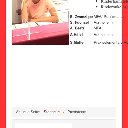
Kinderhämatol
Kinderonkolog
Impressum
S. Zwanziger
MFA/ Praxismanager
Datenschutzerklärung
S. Füchsel
Arzthelferin
A. Beetz
MFA
A.Hölzl
Arzthelferin
S.Müller
Praxiselementare Ab
Aktuelle Seite:
Startseite
Praxisteam